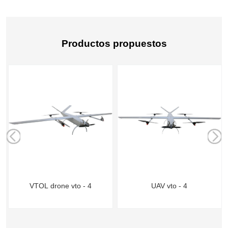
Productos propuestos
o
VTOL drone vto - 4
UAV vto - 4