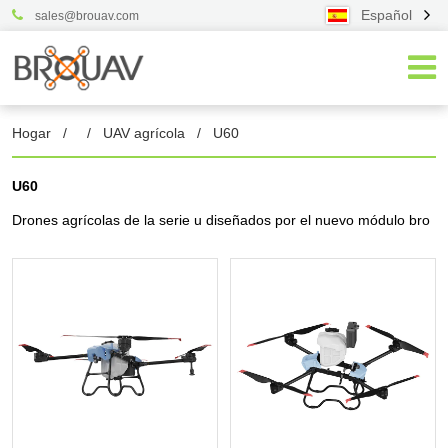
Español
sales@brouav.com
Hogar
/
/
UAV agrícola
/
U60
U60
Drones agrícolas de la serie u diseñados por el nuevo módulo bro